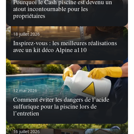
Pourquoi le Cash piscine est devenu un
atout incontournable pour les
propriétaires
18 juillet 2026
Inspirez-vous : les meilleures réalisations
avec un kit déco Alpine a110
23 juillet 2026
Méthode 3-4-5 : tracer des angles droits
en toute simplicité
12 mai 2026
Imaginez-vous sur un chantier, entouré d'outils,
prêt à matérialiser votre prochain projet
…
Comment éviter les dangers de l’acide
sulfurique pour la piscine lors de
En savoir plus
l’entretien
16 juillet 2026