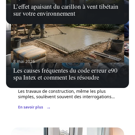
L’effet apaisant du carillon à vent tibétain
sur votre environnement
8 mai 2026
Les causes fréquentes du code erreur e90
20 juillet 2026
spa Intex et comment les résoudre
Évitez les amendes : peut-on couler une
dalle sans permis de construire ?
Les travaux de construction, même les plus
simples, soulèvent souvent des interrogations
…
En savoir plus