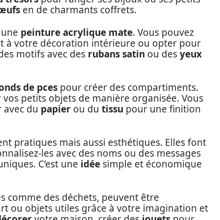
’œufs
en de charmants coffrets.
c une
peinture acrylique mate
. Vous pouvez
t à votre décoration intérieure ou opter pour
 des motifs avec des
rubans satin
ou des
yeux
onds de pces
pour créer des compartiments.
 vos petits objets de manière organisée. Vous
r avec du
papier
ou du
tissu
pour une finition
t pratiques mais aussi esthétiques. Elles font
onnalisez-les avec des noms ou des messages
uniques. C’est une
idée
simple et économique
es comme des déchets, peuvent être
t ou objets utiles grâce à votre imagination et
décorer
votre maison, créer des
jouets
pour