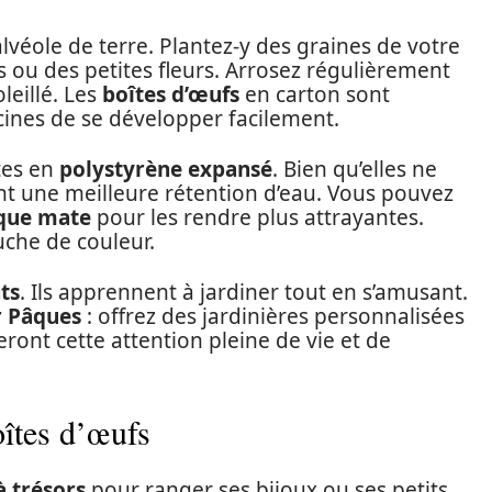
éole de terre. Plantez-y des graines de votre
ou des petites fleurs. Arrosez régulièrement
leillé. Les
boîtes d’œufs
en carton sont
cines de se développer facilement.
îtes en
polystyrène expansé
. Bien qu’elles ne
ent une meilleure rétention d’eau. Vous pouvez
ique mate
pour les rendre plus attrayantes.
che de couleur.
ts
. Ils apprennent à jardiner tout en s’amusant.
r Pâques
: offrez des jardinières personnalisées
ont cette attention pleine de vie et de
oîtes d’œufs
à trésors
pour ranger ses bijoux ou ses petits