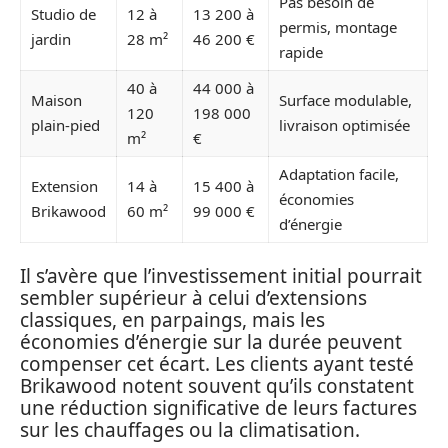
Pas besoin de
Studio de
12 à
13 200 à
permis, montage
jardin
28 m²
46 200 €
rapide
40 à
44 000 à
Maison
Surface modulable,
120
198 000
plain-pied
livraison optimisée
m²
€
Adaptation facile,
Extension
14 à
15 400 à
économies
Brikawood
60 m²
99 000 €
d’énergie
Il s’avère que l’investissement initial pourrait
sembler supérieur à celui d’extensions
classiques, en parpaings, mais les
économies d’énergie sur la durée peuvent
compenser cet écart. Les clients ayant testé
Brikawood notent souvent qu’ils constatent
une réduction significative de leurs factures
sur les chauffages ou la climatisation.