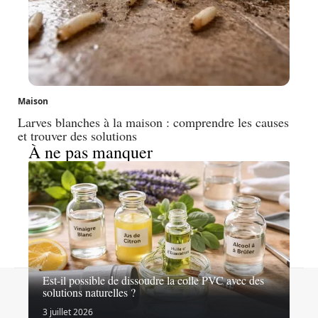
Maison
Larves blanches à la maison : comprendre les causes
et trouver des solutions
À ne pas manquer
Est-il possible de dissoudre la colle PVC avec des
Contact
Mentions légales
Sitemap
solutions naturelles ?
© 2026 | maisonfloran.fr
3 juillet 2026