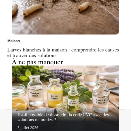
Maison
Larves blanches à la maison : comprendre les causes
et trouver des solutions
À ne pas manquer
Est-il possible de dissoudre la colle PVC avec des
Contact
Mentions légales
Sitemap
solutions naturelles ?
© 2026 | maisonfloran.fr
3 juillet 2026