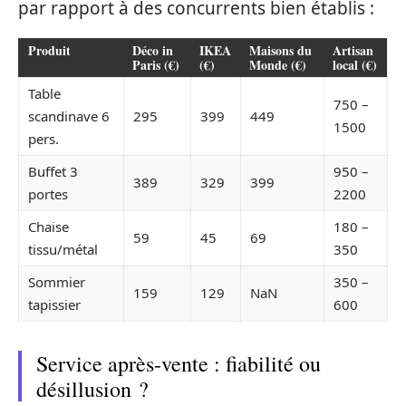
par rapport à des concurrents bien établis :
Produit
Déco in
IKEA
Maisons du
Artisan
Paris (€)
(€)
Monde (€)
local (€)
Table
750 –
scandinave 6
295
399
449
1500
pers.
Buffet 3
950 –
389
329
399
portes
2200
Chaise
180 –
59
45
69
tissu/métal
350
Sommier
350 –
159
129
NaN
tapissier
600
Service après-vente : fiabilité ou
désillusion ?