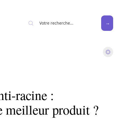
News
Piscine
Travaux
nti-racine :
 meilleur produit ?