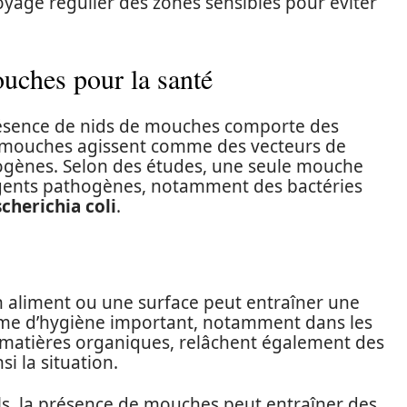
yage régulier des zones sensibles pour éviter
uches pour la santé
présence de nids de mouches comporte des
Les mouches agissent comme des vecteurs de
ogènes. Selon des études, une seule mouche
agents pathogènes, notamment des bactéries
scherichia coli
.
 aliment ou une surface peut entraîner une
ème d’hygiène important, notamment dans les
de matières organiques, relâchent également des
 la situation.
ls, la présence de mouches peut entraîner des